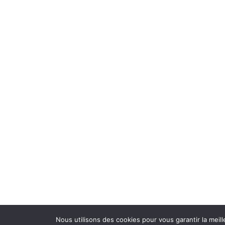
Mentions légales
Contact
Plan du site
Le Liège Gascon
Nous utilisons des cookies pour vous garantir la meill