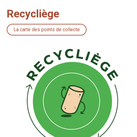
Recycliège
La carte des points de collecte