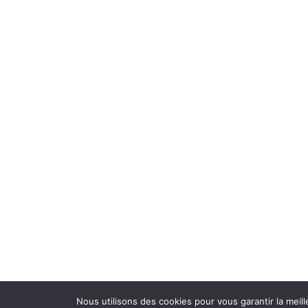
Mentions légales
Contact
Plan du site
Le Liège Gascon
Nous utilisons des cookies pour vous garantir la meill